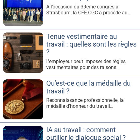
prises en considération dans l’évaluation
À l’occasion du 39ème congrès à
des risques et se traduire par un plan
Strasbourg, la CFE-CGC a procédé au
d’ac
renouvellement de son équipe
confédérale. Un nouveau trio exécutif,
neuf secrétaires nationaux et vingt
Tenue vestimentaire au
délégués nationaux ont été élus.LE TRIO
EXÉCUTIF Christelle THIEFFINNE :
travail : quelles sont les règles
présidente confédérale
?
(Métallurgie)William VIRY ALLEMO
L’employeur peut imposer des règles
vestimentaires pour des raisons
d’hygiène, de sécurité ou d’image de
marque, mais ces exigences doivent
Qu’est-ce que la médaille du
respecter les libertés individuelles et
travail ?
l’interdiction des
discriminations.L’EMPLOYEUR PEUT‑IL
Reconnaissance professionnelle, la
IMPOSER UNE TENUE VESTIMENTAIRE
médaille d’honneur du travail
?Oui, dans la limite du raisonnab
récompense la fidélité, l’ancienneté et le
mérite des salariés.comment l’obtenir ?
Instituée par le décret du 15 mai 1948, la
IA au travail : comment
médaille d’honneur du travail est
attribuée par le ministère du Travail aux
outiller le dialogue social ?