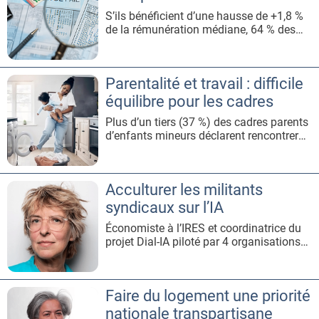
(IGAS).Si chaque entreprise est unique et
S’ils bénéficient d’une hausse de +1,8 %
que les r
de la rémunération médiane, 64 % des
cadres attendent plus de transparence
salariale de la part des entreprises, selon
le baromètre annuel de
Parentalité et travail : difficile
l’Apec.L’Association pour l’emploi des
cadres (Apec) organisait le 18 novembre
équilibre pour les cadres
la présentation de son baromètre annue
Plus d’un tiers (37 %) des cadres parents
d’enfants mineurs déclarent rencontrer
des difficultés à concilier vie personnelle
et professionnelle, soit 10 points de plus
que les cadres non-parents ou parents
Acculturer les militants
d’enfants majeurs, selon une étude
Apec.Renoncement aux loisirs, report ou
syndicaux sur l’IA
annulation de rende
Économiste à l’IRES et coordinatrice du
projet Dial-IA piloté par 4 organisations
syndicales dont la CFE-CGC pour outiller
les acteurs du dialogue social aux enjeux
de l’IA au travail, Odile Chagny livre ses
Faire du logement une priorité
analyses pour une mise en œuvre
vertueuse.Au sein de l’Institut de
nationale transpartisane