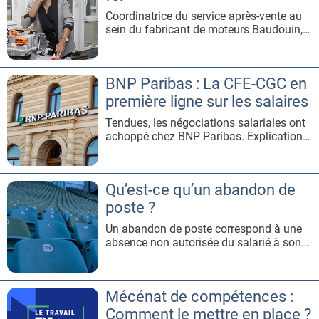
Coordinatrice du service après-vente au
sein du fabricant de moteurs Baudouin,
déléguée nationale emploi et formation à
la Fédération Métallurgie CFE-CGC,
créatrice de vêtements sur son temps
BNP Paribas : La CFE-CGC en
libre : Marguerite M’Balla se définit
comme une « pile électrique ».« Il faut
première ligne sur les salaires
toujours pousser les portes. S
Tendues, les négociations salariales ont
achoppé chez BNP Paribas. Explications
avec Rémi Gandon, délégué syndical
national CFE-CGC et président de la
Fédération CFE-CGC des métiers de la
Qu’est-ce qu’un abandon de
Finance et de la Banque.Pouvez-vous
nous présenter la section CFE-CGC BNP
poste ?
Paribas et sa dynamique ?Nous sommes
Un abandon de poste correspond à une
l
absence non autorisée du salarié à son
poste de travail. Celle-ci peut être
prolongée ou réitérée, et ce sans
justification. L’abandon de poste est
Mécénat de compétences :
caractérisé lorsqu’un salarié quitte son
poste de travail sans l’autorisation de
Comment le mettre en place ?