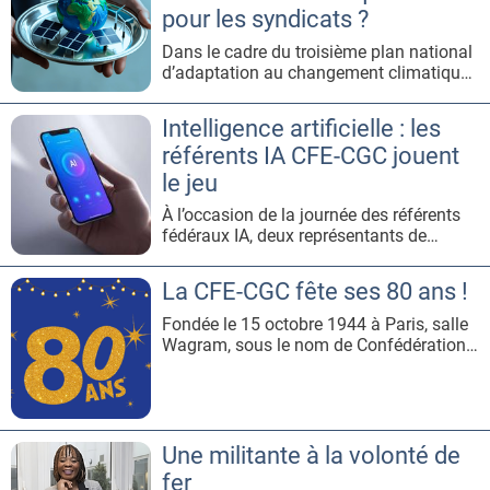
chaleur.Quelles sont les obligations de
pour les syndicats ?
l’employeur face à la chaleur
Dans le cadre du troisième plan national
d’adaptation au changement climatique
(PNACC-3) prévoyant un ensemble de 52
mesures, la CFE-CGC fait valoir ses
Intelligence artificielle : les
analyses afin de prévenir les impacts sur
référents IA CFE-CGC jouent
le monde du travail.PLAN NATIONAL
D’ADAPTATION AU CHANGEMENT
le jeu
CLIMATIQUE​ : QUÉSACO ? Le 10 mars
À l’occasion de la journée des référents
2025, le
fédéraux IA, deux représentants de
l’ANACT ont présenté un jeu de plateau
et un jeu de rôle aux participants, afin de
La CFE-CGC fête ses 80 ans !
mieux appréhender l’impact de l’IA sur le
dialogue social. L’apprentissage par le
Fondée le 15 octobre 1944 à Paris, salle
divertissement a toujours été un pilier
Wagram, sous le nom de Confédération
fondamental de l’é
générale des cadres, la CFE-CGC,
devenue en 1981 la Confédération
française de l’encadrement –
Confédération générale des cadres, fête
en ce mardi 15 octobre 2024 son 80e
Une militante à la volonté de
anniversaire. Source: site de la CFE CGC
fer