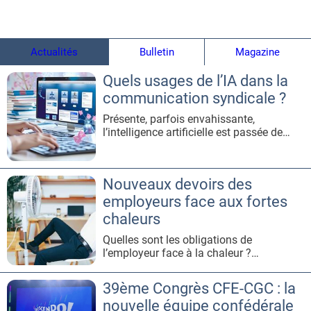
Actualités
Bulletin
Magazine
Quels usages de l’IA dans la
communication syndicale ?
Présente, parfois envahissante,
l’intelligence artificielle est passée de
sujet de discussion à outil concret pour
les entreprises. En matière de
communication syndicale, comment
Nouveaux devoirs des
l’utiliser à bon escient ? Éléments de
réponse avec plusieurs
employeurs face aux fortes
spécialistes.Celles et ceux utilisant les
chaleurs
réseaux sociaux n
Quelles sont les obligations de
l’employeur face à la chaleur ?
L’employeur, tenu à une obligation
générale de prévention, doit prendre en
39ème Congrès CFE-CGC : la
compte la question de la température.
nouvelle équipe confédérale
Les fortes chaleurs doivent ainsi être