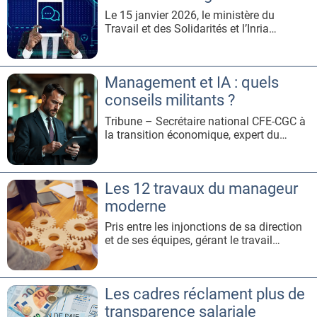
salariés du secteur privé justifia
Le 15 janvier 2026, le ministère du
Travail et des Solidarités et l’Inria
organisaient la Journée du LaborIA, à
laquelle participait la CFE-CGC. Objectif,
faire le bilan de quatre années de
Management et IA : quels
recherche sur l’impact de l’intelligence
artificielle au travail.Alors que 77 % des
conseils militants ?
demandeurs d’emploi utilis
Tribune – Secrétaire national CFE-CGC à
la transition économique, expert du
partenariat mondial sur l’intelligence
artificielle auprès de l’OCDE, Nicolas
Blanc décrypte les pratiques
Les 12 travaux du manageur
managériales à l’ère de l’IA en
entreprise.Le manageur est un véritable
moderne
chef d’orchestre. Il définit les objectifs, r
Pris entre les injonctions de sa direction
et de ses équipes, gérant le travail
hybride, accompagnant la
transformation de l’entreprise, le
manageur cumule les défis. Éclairages
Les cadres réclament plus de
avec Gaël Bouron (Apec), Laurent
Cappelletti (CNAM) et Frédéric Laloue
transparence salariale