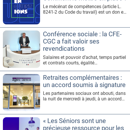
son employeur et de façon injustif
Le mécénat de compétences (article L.
8241-2 du Code du travail) est un don en
nature : une entreprise met des
collaborateurs à disposition d’un
organisme d’intérêt général qui vont
Conférence sociale : la CFE-
mobiliser pendant un temps leurs
compétences.À qui s’adresse-t-il ?Tous
CGC a fait valoir ses
les salariés volontaires peuvent entrer
revendications
dans u
Salaires et pouvoir d’achat, temps partiel
et contrats courts, égalité
professionnelle, cotisations et
prestations sociales… La délégation CFE-
Retraites complémentaires :
CGC a participé activement, lundi 16
un accord soumis à signature
octobre au CESE, à la conférence sociale
organisée par le gouvernement.Trois
Les partenaires sociaux ont abouti, dans
jours après la journée nationale de
la nuit de mercredi à jeudi, à un accord
mobilis
prévoyant une revalorisation de 4,9 %
des pensions complémentaires (Agirc-
Arrco) et la suppression du bonus-malus.
« Les Séniors sont une
Le texte est soumis à signature jusqu’au
11 octobre.Un projet d’accord sur la table
précieuse ressource pour les