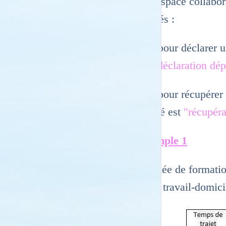
son espace collabo
congés :
* pour déclarer un 
est
"déclaration dé
* pour récupérer le
libellé est
"récupér
Exemple 1
Journée de formati
trajet travail-domic