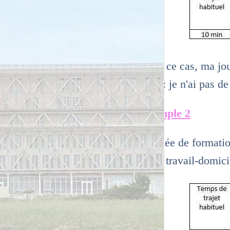
Dans ce cas, ma jo
total : je n'ai pas d
Exemple 2
Journée de formatio
trajet travail-domic