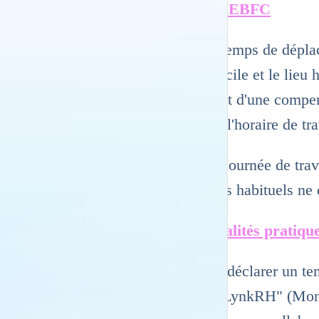
En CEBFC
Les temps de déplac
domicile et le lieu 
l'objet d'une compe
avec l'horaire de tra
Une journée de trav
trajets habituels ne
Modalités pratiqu
Pour déclarer un tem
"MyLynkRH" (Mon e