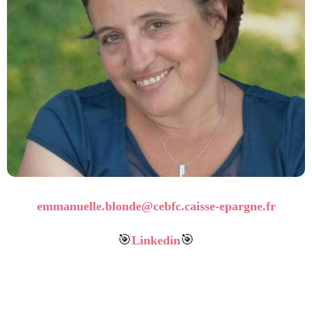
emmanuelle.blonde@cebfc.caisse-epargne.fr
🎯
🎯
Linkedin