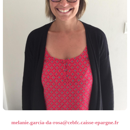
melanie.garcia-da-rosa
@cebfc.caisse-epargne.fr