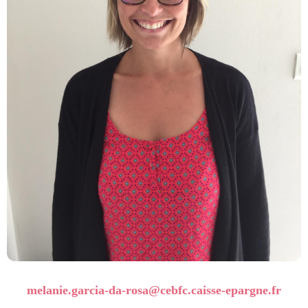
melanie.garcia-da-rosa
@cebfc.caisse-epargne.fr