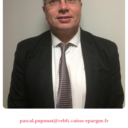
pascal.pupunat
@cebfc.caisse-epargne.fr